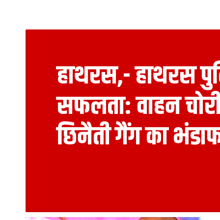
हाथरस,- हाथरस पुल
सफलता: वाहन चोरी
छिनैती गैंग का भंडाफ