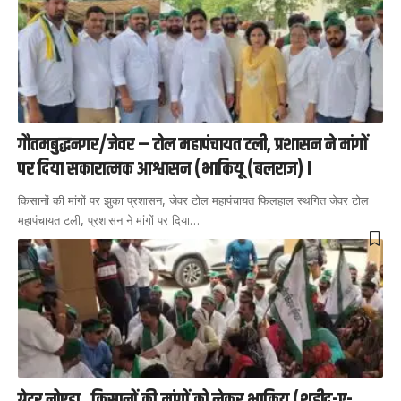
गौतमबुद्धनगर/जेवर – टोल महापंचायत टली, प्रशासन ने मांगों
पर दिया सकारात्मक आश्वासन (भाकियू (बलराज) I
किसानों की मांगों पर झुका प्रशासन, जेवर टोल महापंचायत फिलहाल स्थगित जेवर टोल
महापंचायत टली, प्रशासन ने मांगों पर दिया
…
ग्रेटर नोएडा, किसानों की मांगों को लेकर भाकियू (शहीद-ए-