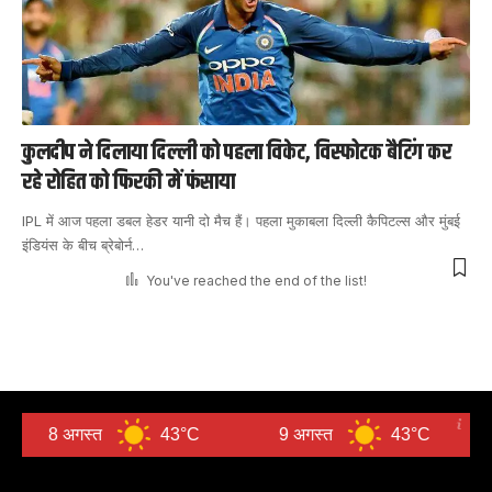
कुलदीप ने दिलाया दिल्ली को पहला विकेट, विस्फोटक बैटिंग कर
रहे रोहित को फिरकी में फंसाया
IPL में आज पहला डबल हेडर यानी दो मैच हैं। पहला मुकाबला दिल्ली कैपिटल्स और मुंबई
इंडियंस के बीच ब्रेबोर्न
…
You've reached the end of the list!
 अगस्त
43°C
9 अगस्त
43°C
10 अग