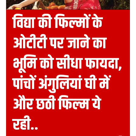
विद्या की फिल्मों के
ओटीटी पर जाने का
भूमि को सीधा फायदा,
पांचों अंगुलियां घी में
और छठी फिल्म ये
रही..