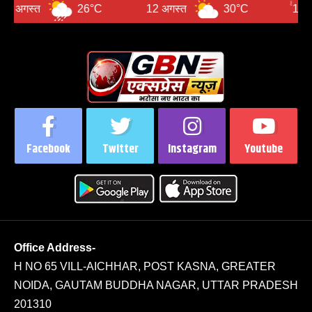
स्त
26°C
12 अगस्त
30°C
13 अगस्त
Facebook
Twitter
Instagram
Youtube
Office Address-
H NO 65 VILL-AICHHAR, POST KASNA, GREATER
NOIDA, GAUTAM BUDDHA NAGAR, UTTAR PRADESH
201310