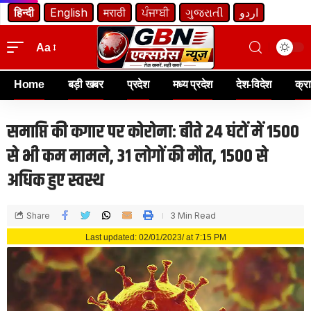
हिन्दी
English
मराठी
ਪੰਜਾਬੀ
ગુજરાતી
اردو
Aa
Home
बड़ी खबर
प्रदेश
मध्य प्रदेश
देश-विदेश
क्र
समाप्ति की कगार पर कोरोना: बीते 24 घंटों में 1500
से भी कम मामले, 31 लोगों की मौत, 1500 से
अधिक हुए स्वस्थ
Share
3 Min Read
Last updated: 02/01/2023/ at 7:15 PM