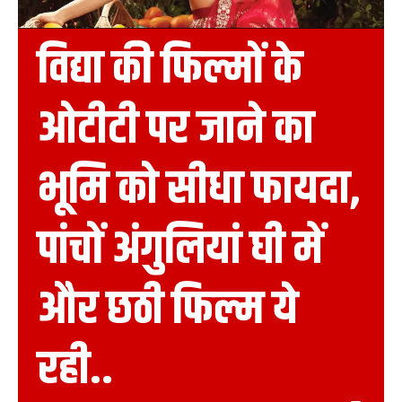
विद्या की फिल्मों के
ओटीटी पर जाने का
भूमि को सीधा फायदा,
पांचों अंगुलियां घी में
और छठी फिल्म ये
रही..