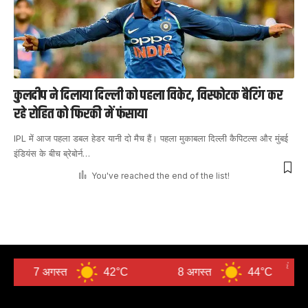
कुलदीप ने दिलाया दिल्ली को पहला विकेट, विस्फोटक बैटिंग कर
रहे रोहित को फिरकी में फंसाया
IPL में आज पहला डबल हेडर यानी दो मैच हैं। पहला मुकाबला दिल्ली कैपिटल्स और मुंबई
इंडियंस के बीच ब्रेबोर्न
…
You've reached the end of the list!
7 अगस्त
42°C
8 अगस्त
44°C
9 अग