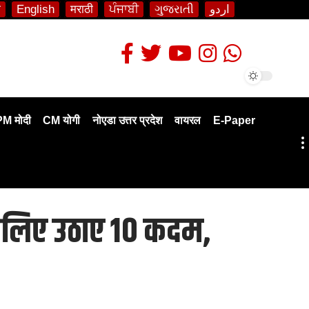
ी
English
मराठी
ਪੰਜਾਬੀ
ગુજરાતી
اردو
PM मोदी
CM योगी
नोएडा उत्तर प्रदेश
वायरल
E-Paper
के लिए उठाए 10 कदम,