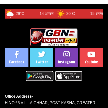
29°C
14 अगस्त
30°C
15 अगस्त
28°C
Facebook
Twitter
Instagram
Youtube
Office Address-
H NO 65 VILL-AICHHAR, POST KASNA, GREATER