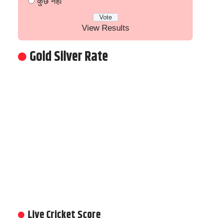
कुछ नहीं
View Results
Gold Silver Rate
Live Cricket Score