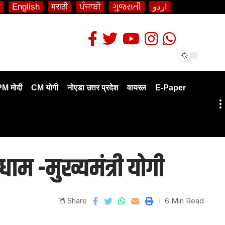
ी
English
मराठी
ਪੰਜਾਬੀ
ગુજરાતી
اردو
PM मोदी
CM योगी
नोएडा उत्तर प्रदेश
वायरल
E-Paper
 धाम -मुख्यमंत्री योगी
Share
6 Min Read