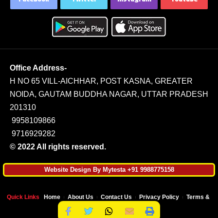
Office Address-
H NO 65 VILL-AICHHAR, POST KASNA, GREATER
NOIDA, GAUTAM BUDDHA NAGAR, UTTAR PRADESH
201310
9958109866
9716929282
© 2022 All rights reserved.
Website Design By Mytesta +91 9988775158
Quick Links
Home
About Us
Contact Us
Privacy Policy
Terms & Co