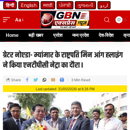
हिन्दी
English
मराठी
ਪੰਜਾਬੀ
ગુજરાતી
اردو
Aa
Home
बड़ी खबर
प्रदेश
मध्य प्रदेश
देश-विदेश
क्र
ग्रेटर नोएडा- म्यांमार के राष्ट्रपति मिन आंग ह्लाइंग
ने किया एनटीपीसी नेट्रा का दौरा I
Share
3 Min Read
Last updated: 31/05/2026/ at 8:26 PM