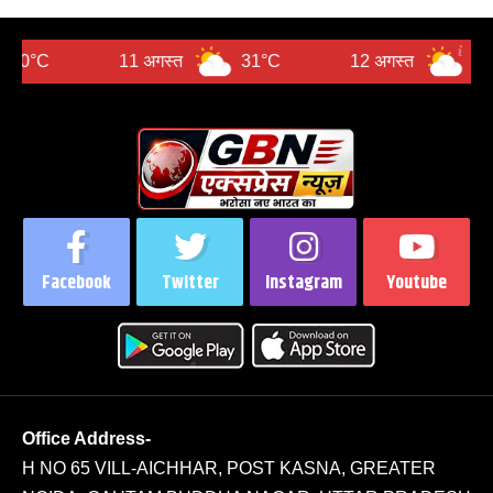
11 अगस्त
31°C
12 अगस्त
30°C
Facebook
Twitter
Instagram
Youtube
Office Address-
H NO 65 VILL-AICHHAR, POST KASNA, GREATER