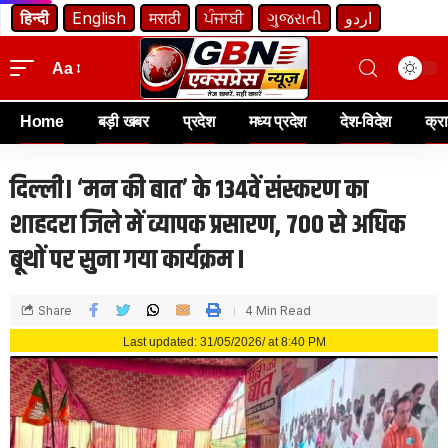
हिन्दी
English
मराठी
ਪੰਜਾਬੀ
ગુજરાતી
اردو
Aa
Home
बड़ी खबर
प्रदेश
मध्य प्रदेश
देश-विदेश
क्र
दिल्ली। ‘मन की बात’ के 134वें संस्करण का
शाहदरा जिले में व्यापक प्रसारण, 700 से अधिक
बूथों पर सुना गया कार्यक्रम I
Share
4 Min Read
Last updated: 31/05/2026/ at 8:40 PM