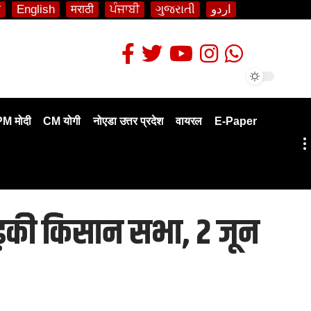
ी
English
मराठी
ਪੰਜਾਬੀ
ગુજરાતી
اردو
PM मोदी
CM योगी
नोएडा उत्तर प्रदेश
वायरल
E-Paper
भड़की किसान सभा, 2 जून