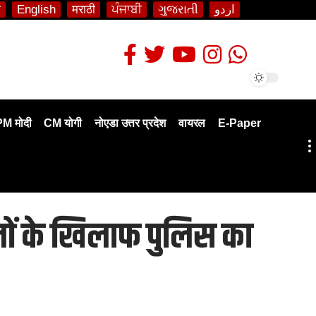
ी
English
मराठी
ਪੰਜਾਬੀ
ગુજરાતી
اردو
PM मोदी
CM योगी
नोएडा उत्तर प्रदेश
वायरल
E-Paper
ालों के खिलाफ पुलिस का