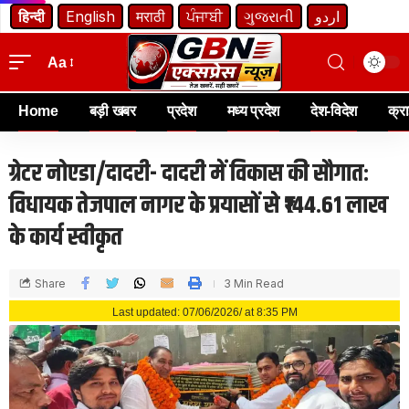
हिन्दी
English
मराठी
ਪੰਜਾਬੀ
ગુજરાતી
اردو
Aa
Home
बड़ी खबर
प्रदेश
मध्य प्रदेश
देश-विदेश
क्र
ग्रेटर नोएडा/दादरी- दादरी में विकास की सौगात:
विधायक तेजपाल नागर के प्रयासों से ₹144.61 लाख
के कार्य स्वीकृत
Share
3 Min Read
Last updated: 07/06/2026/ at 8:35 PM