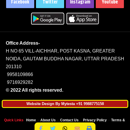
Facebook
Twitter
Instagram
Youtube
Office Address-
H NO 65 VILL-AICHHAR, POST KASNA, GREATER
NOIDA, GAUTAM BUDDHA NAGAR, UTTAR PRADESH
201310
9958109866
9716929282
© 2022 All rights reserved.
Website Design By Mytesta +91 9988775158
Quick Links
Home
About Us
Contact Us
Privacy Policy
Terms & Co