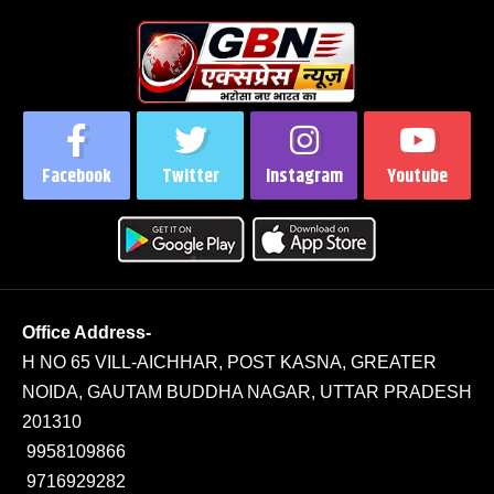
Facebook
Twitter
Instagram
Youtube
Office Address-
H NO 65 VILL-AICHHAR, POST KASNA, GREATER
NOIDA, GAUTAM BUDDHA NAGAR, UTTAR PRADESH
201310
9958109866
9716929282