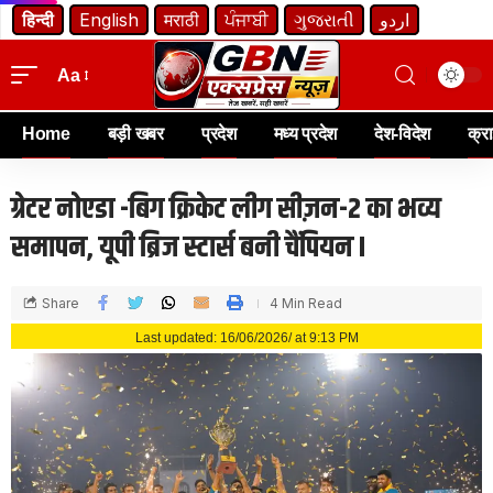
हिन्दी
English
मराठी
ਪੰਜਾਬੀ
ગુજરાતી
اردو
Aa
Home
बड़ी खबर
प्रदेश
मध्य प्रदेश
देश-विदेश
क्र
ग्रेटर नोएडा -बिग क्रिकेट लीग सीज़न-2 का भव्य
समापन, यूपी ब्रिज स्टार्स बनी चैंपियन I
Share
4 Min Read
Last updated: 16/06/2026/ at 9:13 PM