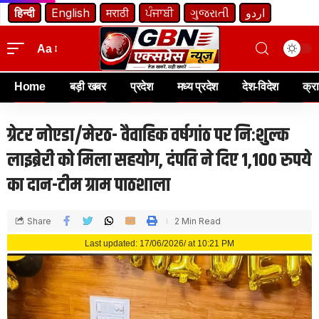
हिन्दी
English
मराठी
ਪੰਜਾਬੀ
ગુજરાતી
اردو
Aa
Home
बड़ी खबर
प्रदेश
मध्य प्रदेश
देश-विदेश
क्र
ग्रेटर नोएडा/मेरठ- वैवाहिक वर्षगांठ पर निःशुल्क
लाइब्रेरी को मिला सहयोग, दंपति ने दिए 1,100 रुपये
का दान-टीम ग्राम पाठशाला
Share
2 Min Read
Last updated: 17/06/2026/ at 10:21 PM