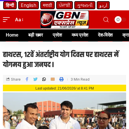
हिन्दी
English
मराठी
ਪੰਜਾਬੀ
ગુજરાતી
اردو
Aa
Home
बड़ी खबर
प्रदेश
मध्य प्रदेश
देश-विदेश
क्र
हाथरस, 12वें अंतर्राष्ट्रीय योग दिवस पर हाथरस में
योगमय हुआ जनपद I
Share
3 Min Read
Last updated: 21/06/2026/ at 8:41 PM