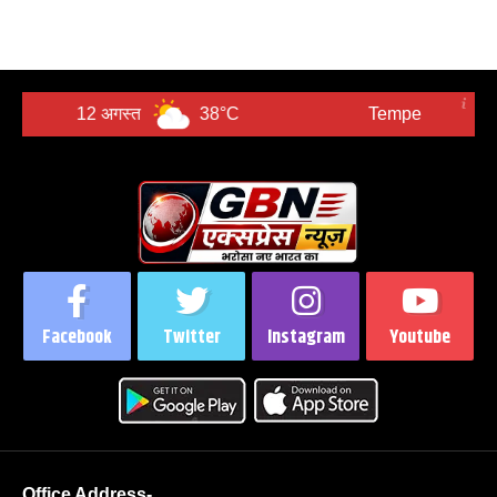
12 अगस्त
38°C
Tempe
6
Facebook
Twitter
Instagram
Youtube
Office Address-