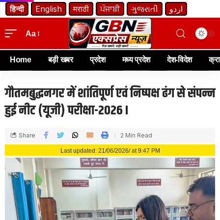
हिन्दी
English
मराठी
ਪੰਜਾਬੀ
ગુજરાતી
اردو
Aa
Home
बड़ी खबर
प्रदेश
मध्य प्रदेश
देश-विदेश
क्र
गौतमबुद्धनगर में शांतिपूर्ण एवं निष्पक्ष ढंग से संपन्न
हुई नीट (यूजी) परीक्षा-2026 I
Share
2 Min Read
Last updated: 21/06/2026/ at 9:47 PM