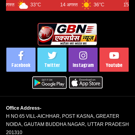
33°C
14 अगस्त
36°C
15 अगस्त
Facebook
Twitter
Instagram
Youtube
Office Address-
H NO 65 VILL-AICHHAR, POST KASNA, GREATER
NOIDA, GAUTAM BUDDHA NAGAR, UTTAR PRADESH
201310