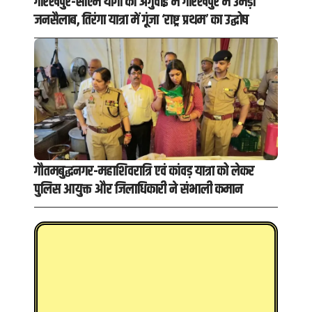
गोरखपुर-सीएम योगी की अगुवाई में गोरखपुर में उमड़ा
जनसैलाब, तिरंगा यात्रा में गूंजा ‘राष्ट्र प्रथम’ का उद्घोष
गौतमबुद्धनगर-महाशिवरात्रि एवं कांवड़ यात्रा को लेकर
पुलिस आयुक्त और जिलाधिकारी ने संभाली कमान