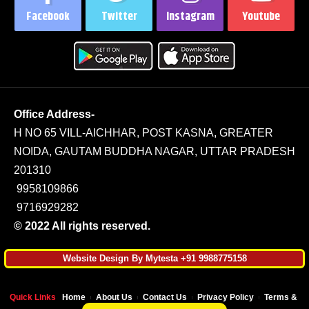
Facebook
Twitter
Instagram
Youtube
Office Address-
H NO 65 VILL-AICHHAR, POST KASNA, GREATER
NOIDA, GAUTAM BUDDHA NAGAR, UTTAR PRADESH
201310
9958109866
9716929282
© 2022 All rights reserved.
Website Design By Mytesta +91 9988775158
Quick Links
Home
About Us
Contact Us
Privacy Policy
Terms & Co