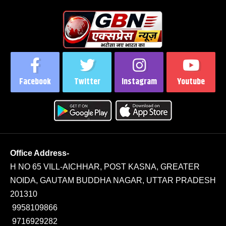
Facebook
Twitter
Instagram
Youtube
Office Address-
H NO 65 VILL-AICHHAR, POST KASNA, GREATER
NOIDA, GAUTAM BUDDHA NAGAR, UTTAR PRADESH
201310
9958109866
9716929282