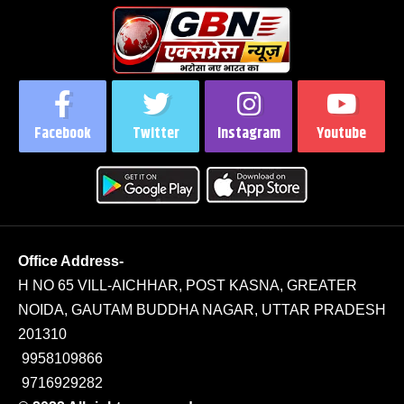
Facebook
Twitter
Instagram
Youtube
Office Address-
H NO 65 VILL-AICHHAR, POST KASNA, GREATER
NOIDA, GAUTAM BUDDHA NAGAR, UTTAR PRADESH
201310
9958109866
9716929282