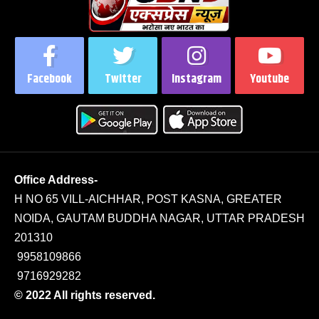
Facebook
Twitter
Instagram
Youtube
Office Address-
H NO 65 VILL-AICHHAR, POST KASNA, GREATER
NOIDA, GAUTAM BUDDHA NAGAR, UTTAR PRADESH
201310
9958109866
9716929282
© 2022 All rights reserved.