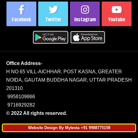
Facebook
Twitter
Instagram
Youtube
Office Address-
H NO 65 VILL-AICHHAR, POST KASNA, GREATER
NOIDA, GAUTAM BUDDHA NAGAR, UTTAR PRADESH
201310
9958109866
9716929282
© 2022 All rights reserved.
Website Design By Mytesta +91 9988775158