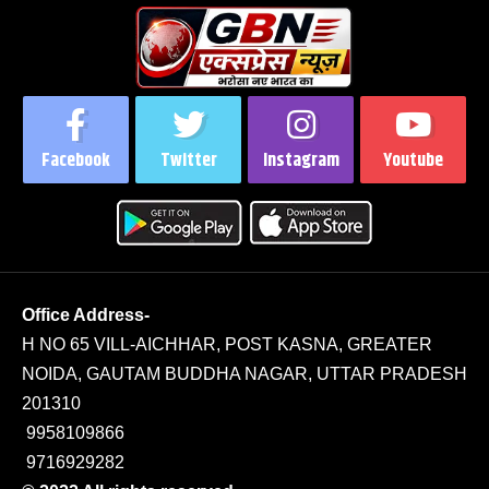
Facebook
Twitter
Instagram
Youtube
Office Address-
H NO 65 VILL-AICHHAR, POST KASNA, GREATER
NOIDA, GAUTAM BUDDHA NAGAR, UTTAR PRADESH
201310
9958109866
9716929282