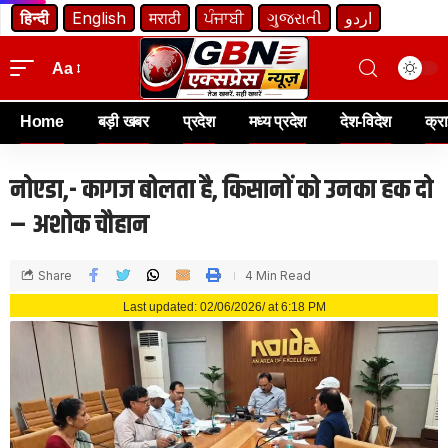
हिन्दी
English
मराठी
ਪੰਜਾਬੀ
ગુજરાતી
اردو
Aa
Home
बड़ी खबर
प्रदेश
मध्य प्रदेश
देश-विदेश
क्र
नोएडा,- कागज बोलता है, किसानों को उनका हक दो
– अशोक चौहान
Share
4 Min Read
Last updated: 02/06/2026/ at 6:18 PM