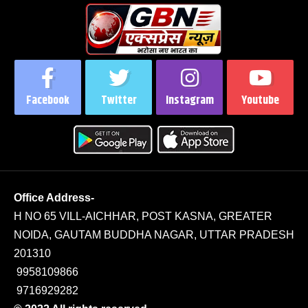
Facebook
Twitter
Instagram
Youtube
Office Address-
H NO 65 VILL-AICHHAR, POST KASNA, GREATER
NOIDA, GAUTAM BUDDHA NAGAR, UTTAR PRADESH
201310
9958109866
9716929282