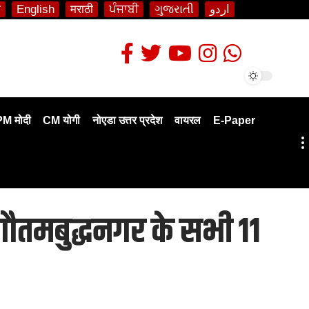
ी
English
मराठी
ਪੰਜਾਬੀ
ગુજરાતી
اردو
PM मोदी
CM योगी
नोएडा उत्तर प्रदेश
वायरल
E-Paper
गौतमबुद्धनगर के सभी 11