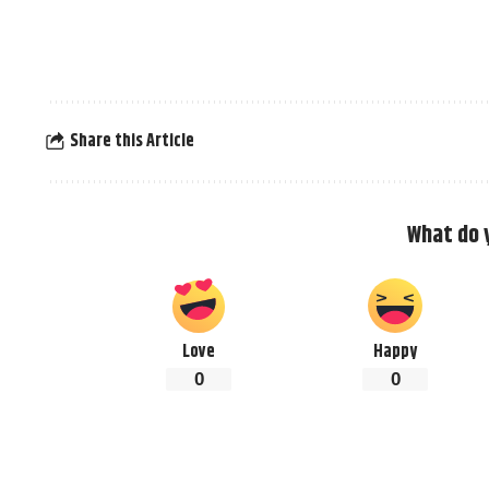
Share this Article
What do 
Love
Happy
0
0