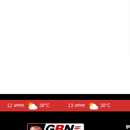
38°C
13 अगस्त
38°C
Tem
हम