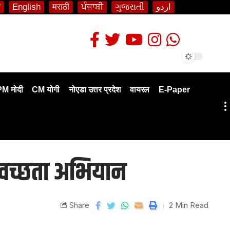
ी
English
मराठी
ਪੰਜਾਬੀ
ગુજરાતી
اردو
PM मोदी
CM योगी
नोएडा उत्तर प्रदेश
वायरल
E-Paper
 स्वच्छता अभियान
Share
2 Min Read