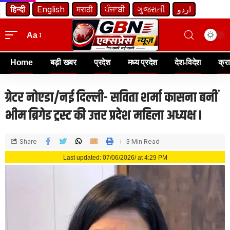
हिन्दी
English
मराठी
ਪੰਜਾਬੀ
ગુજરાતી
اردو
Aa
Home
बड़ी खबर
प्रदेश
मध्य प्रदेश
देश-विदेश
क्र
ग्रेटर नोएडा/नई दिल्ली- सविता शर्मा कासना बनीं
भीम ब्रिगेड ट्रस्ट की उत्तर प्रदेश महिला अध्यक्ष I
Share
3 Min Read
Last updated: 07/06/2026/ at 4:29 PM