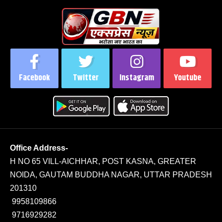
Facebook
Twitter
Instagram
Youtube
Office Address-
H NO 65 VILL-AICHHAR, POST KASNA, GREATER
NOIDA, GAUTAM BUDDHA NAGAR, UTTAR PRADESH
201310
9958109866
9716929282