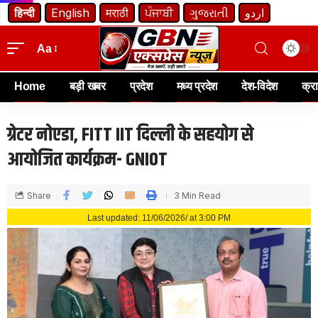
हिन्दी
English
मराठी
ਪੰਜਾਬੀ
ગુજરાતી
اردو
Aa
Home
बड़ी खबर
प्रदेश
मध्य प्रदेश
देश-विदेश
क्र
ग्रेटर नोएडा, FITT IIT दिल्ली के सहयोग से
आयोजित कार्यक्रम- GNIOT
Share
3 Min Read
Last updated: 11/06/2026/ at 3:00 PM