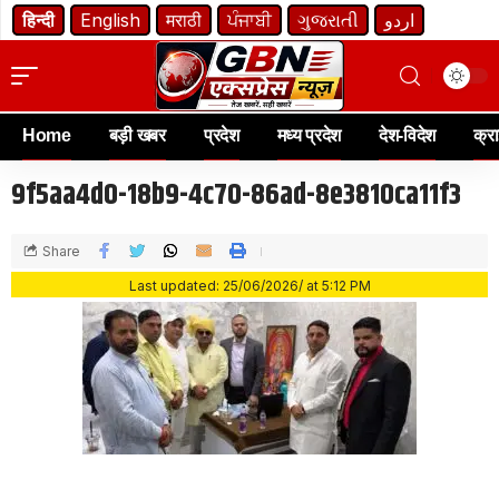
हिन्दी
English
मराठी
ਪੰਜਾਬੀ
ગુજરાતી
اردو
Home
बड़ी खबर
प्रदेश
मध्य प्रदेश
देश-विदेश
क्र
9f5aa4d0-18b9-4c70-86ad-8e3810ca11f3
Share
Last updated: 25/06/2026/ at 5:12 PM