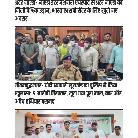
ग्रेटर नोएडा- नोएडा इंटरनेशनल एयरपोर्ट से ग्रेटर नोएडा को
मिली वैश्विक उड़ान, भारत एक्सपो सेंटर के लिए खुले नए
अवसर
गौतमबुद्धनगर- चांदी व्यापारी लूटकांड का पुलिस ने किया
खुलासा: 5 आरोपी गिरफ्तार, लूटा गया पूरा माल, कार और
अवैध हथियार बरामद