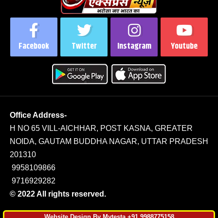
Facebook
Twitter
Instagram
Youtube
Office Address-
H NO 65 VILL-AICHHAR, POST KASNA, GREATER
NOIDA, GAUTAM BUDDHA NAGAR, UTTAR PRADESH
201310
9958109866
9716929282
© 2022 All rights reserved.
Website Design By Mytesta +91 9988775158