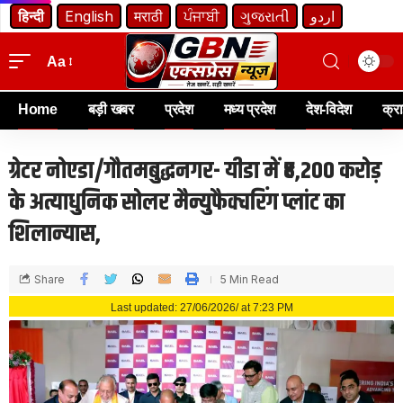
हिन्दी
English
मराठी
ਪੰਜਾਬੀ
ગુજરાતી
اردو
Aa
Home
बड़ी खबर
प्रदेश
मध्य प्रदेश
देश-विदेश
क्र
ग्रेटर नोएडा/गौतमबुद्धनगर- यीडा में ₹8,200 करोड़
के अत्याधुनिक सोलर मैन्युफैक्चरिंग प्लांट का
शिलान्यास,
Share
5 Min Read
Last updated: 27/06/2026/ at 7:23 PM