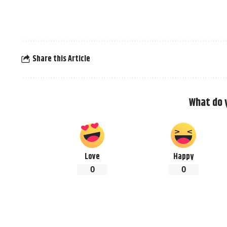
Share this Article
What do 
Love
Happy
0
0