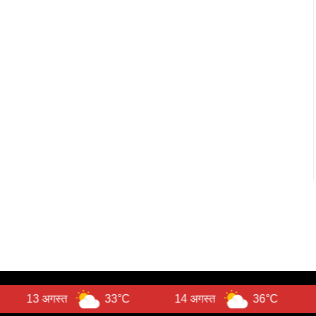
्त
33°C
14 अगस्त
36°C
Te