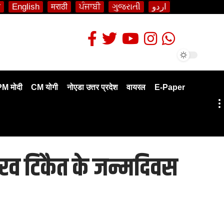
ी
English
मराठी
ਪੰਜਾਬੀ
ગુજરાતી
اردو
PM मोदी
CM योगी
नोएडा उत्तर प्रदेश
वायरल
E-Paper
 गौरव टिकैत के जन्मदिवस