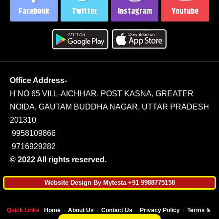
Facebook
Twitter
Instagram
Youtube
Office Address-
H NO 65 VILL-AICHHAR, POST KASNA, GREATER
NOIDA, GAUTAM BUDDHA NAGAR, UTTAR PRADESH
201310
9958109866
9716929282
© 2022 All rights reserved.
Website Design By Mytesta +91 9988775158
Quick Links
Home
About Us
Contact Us
Privacy Policy
Terms & Co