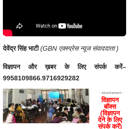
देवेंद्र
सिंह
भाटी
(GBN
एक्स्प्रेस
न्यूज
संवाददाता
)
विज्ञापन और ख़बर के लिए संपर्क करें
–
9958109866.9716929282
- Advertisement -
विज्ञापन
बॉक्स
(विज्ञापन
देने के लिए
संपर्क करें)