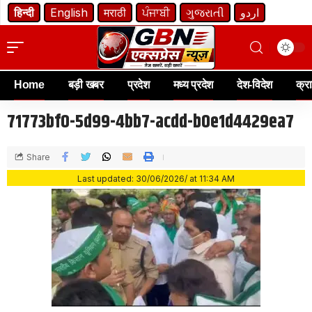
हिन्दी
English
मराठी
ਪੰਜਾਬੀ
ગુજરાતી
اردو
Home
बड़ी खबर
प्रदेश
मध्य प्रदेश
देश-विदेश
क्र
71773bf0-5d99-4bb7-acdd-b0e1d4429ea7
Share
Last updated: 30/06/2026/ at 11:34 AM