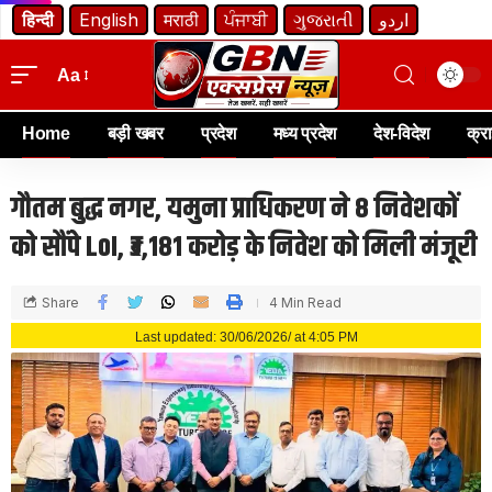
हिन्दी
English
मराठी
ਪੰਜਾਬੀ
ગુજરાતી
اردو
Aa
Home
बड़ी खबर
प्रदेश
मध्य प्रदेश
देश-विदेश
क्र
गौतम बुद्ध नगर, यमुना प्राधिकरण ने 8 निवेशकों
को सौंपे LoI, ₹3,181 करोड़ के निवेश को मिली मंजूरी
Share
4 Min Read
Last updated: 30/06/2026/ at 4:05 PM