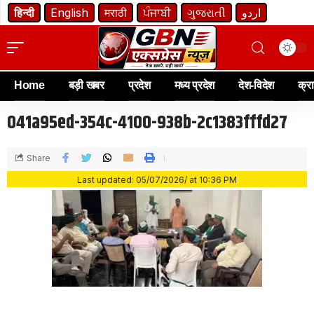
हिन्दी
English
मराठी
ਪੰਜਾਬੀ
ગુજરાતી
اردو
Home
बड़ी खबर
प्रदेश
मध्य प्रदेश
देश-विदेश
क्र
041a95ed-354c-4100-938b-2c1383fffd27
Share
Last updated: 05/07/2026/ at 10:36 PM