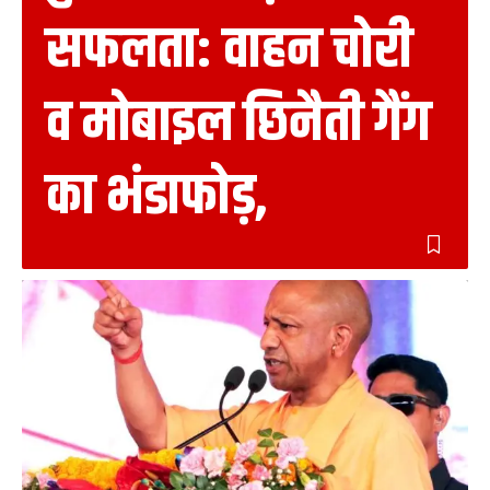
सफलता: वाहन चोरी
व मोबाइल छिनैती गैंग
का भंडाफोड़,