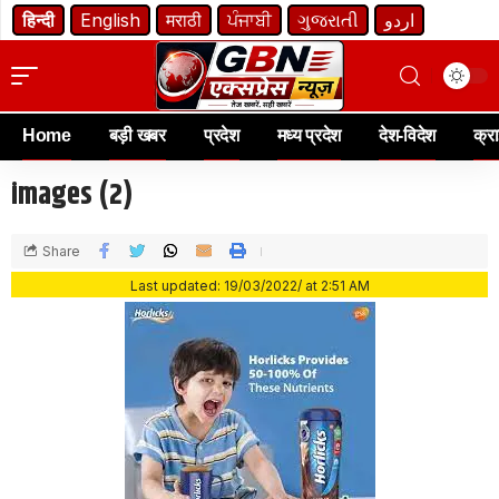
हिन्दी
English
मराठी
ਪੰਜਾਬੀ
ગુજરાતી
اردو
Home
बड़ी खबर
प्रदेश
मध्य प्रदेश
देश-विदेश
क्र
images (2)
Share
Last updated: 19/03/2022/ at 2:51 AM