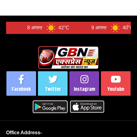
8 अगस्त
42°C
9 अगस्त
40°C
1
Facebook
Twitter
Instagram
Youtube
Office Address-