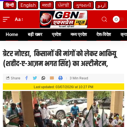
हिन्दी
English
मराठी
ਪੰਜਾਬੀ
ગુજરાતી
اردو
Aa
Home
बड़ी खबर
प्रदेश
मध्य प्रदेश
देश-विदेश
क्र
ग्रेटर नोएडा, किसानों की मांगों को लेकर भाकियू
(शहीद-ए-आज़म भगत सिंह) का अल्टीमेटम,
Share
3 Min Read
Last updated: 03/07/2026/ at 10:27 PM