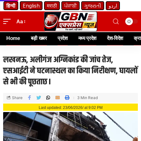
हिन्दी
English
मराठी
ਪੰਜਾਬੀ
ગુજરાતી
اردو
Aa
Home
बड़ी खबर
प्रदेश
मध्य प्रदेश
देश-विदेश
क्र
लखनऊ, अलीगंज अग्निकांड की जांच तेज,
एसआईटी ने घटनास्थल का किया निरीक्षण, घायलों
से भी की पूछताछ I
Share
3 Min Read
Last updated: 23/06/2026/ at 9:02 PM