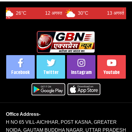
°C
12 अगस्त
30°C
13 अगस्त
31°C
Facebook
Twitter
Instagram
Youtube
Office Address-
H NO 65 VILL-AICHHAR, POST KASNA, GREATER
NOIDA, GAUTAM BUDDHA NAGAR, UTTAR PRADESH