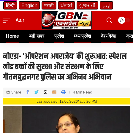
हिन्दी
English
मराठी
ਪੰਜਾਬੀ
ગુજરાતી
اردو
Aa
Home
बड़ी खबर
प्रदेश
मध्य प्रदेश
देश-विदेश
क्र
नोएडा- ‘ऑपरेशन अपराजेय’ की शुरुआत: स्पेशल
नीड बच्चों की सुरक्षा और संरक्षण के लिए
गौतमबुद्धनगर पुलिस का अभिनव अभियान
Share
4 Min Read
Last updated: 12/06/2026/ at 5:20 PM